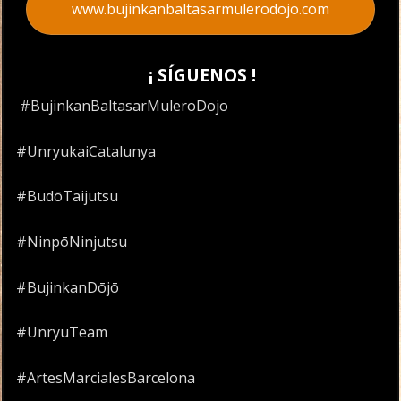
www.bujinkanbaltasarmulerodojo.com
¡ SÍGUENOS !
#BujinkanBaltasarMuleroDojo
#UnryukaiCatalunya
#BudōTaijutsu
#NinpōNinjutsu
#BujinkanDōjō
#UnryuTeam
#ArtesMarcialesBarcelona